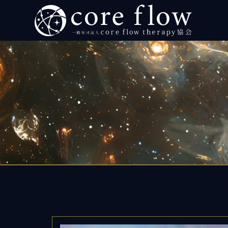
ヒーラー イベント・スクールなら「一般社団法人 c
ホーム
初めて
個人向
SO
プ
個
法人向
実践者
ブログ
お知ら
プロフ