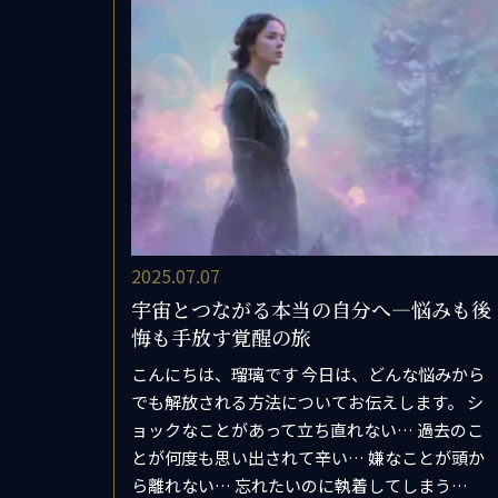
協会認
お問い
会社概
プライ
特定商
2025.07.07
宇宙とつながる本当の自分へ―悩みも後
悔も手放す覚醒の旅
こんにちは、瑠璃です 今日は、どんな悩みから
でも解放される方法についてお伝えします。 シ
ョックなことがあって立ち直れない… 過去のこ
とが何度も思い出されて辛い… 嫌なことが頭か
ら離れない… 忘れたいのに執着してしまう…