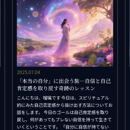
定ヒーラー
合わせ
要
バシーポリシー
取引法に基づく表記
2025.07.04
「本当の自分」に出会う旅―自信と自己
肯定感を取り戻す奇跡のレッスン
こんにちは、瑠璃です 今日は、スピリチュアル
的にみた自己否定感から抜け出す方法についてお
話をします。 今日のゴールは自己肯定感を取り
戻し、何があってもブレない自信を持って生きて
いくということです。 「自分に自信が持てない