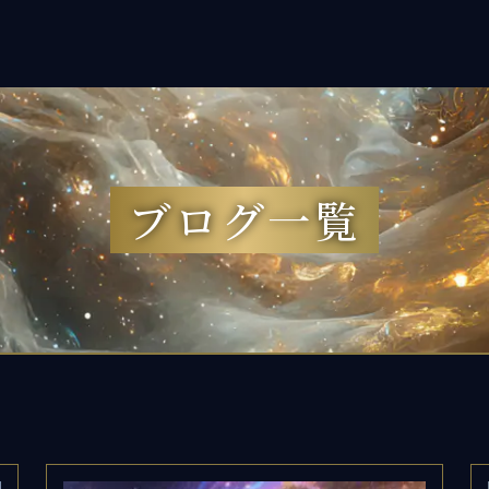
ore flow therapy協会」
の方へ
けサービス
ブログ一覧
ULSELF講座
ロヒーラー認定
人セッション
けサービス
の声
せ
ィール