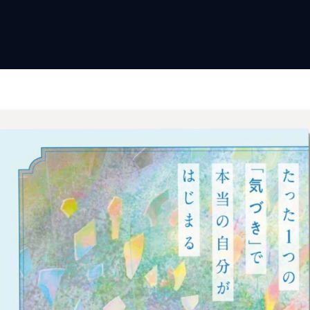
ールなら「一般社団法人 co
の方へ
けサービス
ULSELF講座
ロヒーラー認定
人セッション
けサービス
の声
せ
ィール