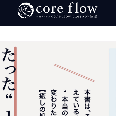
ヒーラー イベント・スク
ホーム
初めて
個人向
SO
プ
個
法人向
実践者
ブログ
お知ら
プロフ