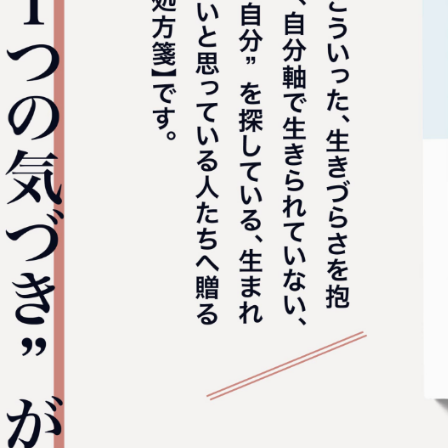
協会認
お問い
会社概
プライ
特定商