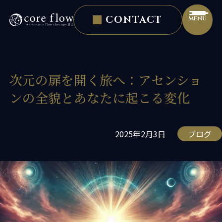
CONTACT
ヒーラー イベント・スクールなら「一般社団法人 core 
ホーム
初めての方へ
個人向けサービス
次元の扉を開く旅へ：アセンショ
ンの全貌とあなたに起こる変化
SOULSELF講座
プロヒーラー認定
2025年2月3日
ブログ
個人セッション
法人向けサービス
実践者の声
ブログ
お知らせ
プロフィール