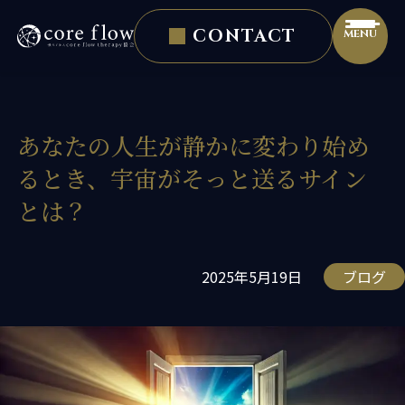
CONTACT
ヒーラー イベント・スクールなら「一般社団法人 core 
ホーム
初めての方へ
個人向けサービス
あなたの人生が静かに変わり始め
るとき、宇宙がそっと送るサイン
SOULSELF講座
とは？
プロヒーラー認定
個人セッション
2025年5月19日
ブログ
法人向けサービス
実践者の声
ブログ
お知らせ
プロフィール