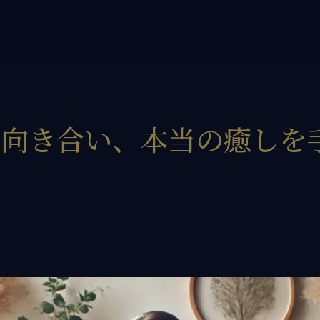
ore flow therapy協会」
の方へ
けサービス
と向き合い、本当の癒しを
ULSELF講座
ロヒーラー認定
人セッション
けサービス
の声
せ
ィール