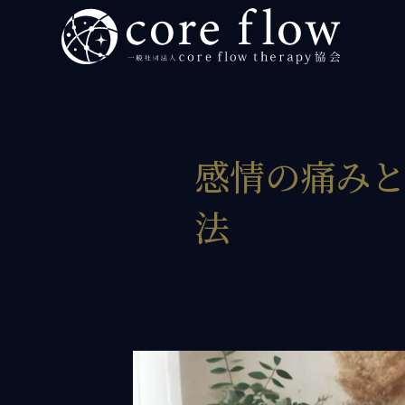
ヒーラー イベント・スクールなら「一般社団法人 c
ホーム
初めて
個人向
感情の痛み
SO
法
プ
個
法人向
実践者
ブログ
お知ら
プロフ