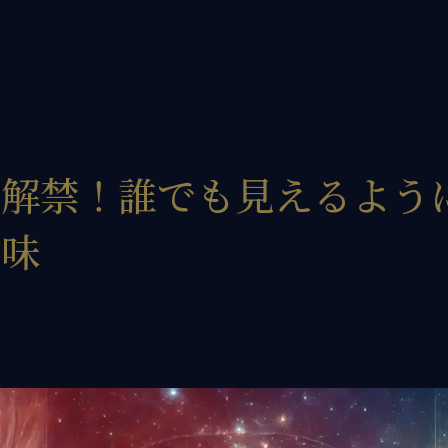
ore flow therapy協会」
の方へ
けサービス
密解禁！誰でも見えるよう
ULSELF講座
意味
ロヒーラー認定
人セッション
けサービス
の声
せ
ィール