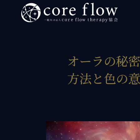
ヒーラー イベント・スクールなら「一般社団法人 c
ホーム
初めて
個人向
オーラの秘
SO
方法と色の
プ
個
法人向
実践者
ブログ
お知ら
プロフ